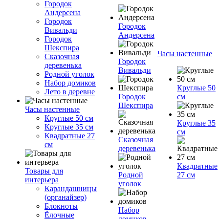
Городок
Андерсена
Городок
Городок
Вивальди
Андерсена
Городок
Шекспира
Часы настенные
Сказочная
Городок
деревенька
Вивальди
Родной уголок
Набор домиков
Круглые 50
Лето в деревне
Городок
см
Шекспира
Часы настенные
Круглые 50 см
Круглые 35
Круглые 35 см
см
Квадратные 27
Сказочная
см
деревенька
Квадратные
Товары для
Родной
27 см
интерьера
уголок
Карандашницы
(органайзер)
Блокноты
Набор
Ёлочные
домиков