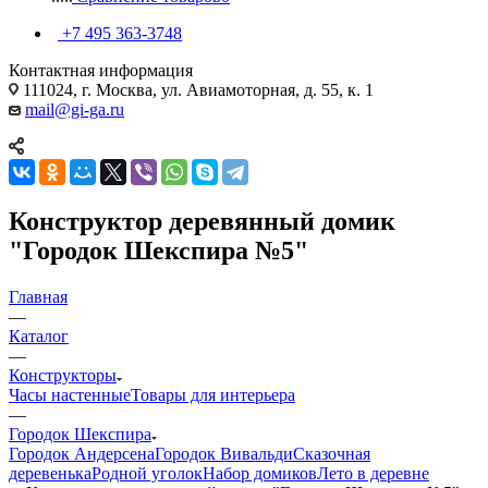
+7 495 363-3748
Контактная информация
111024, г. Москва, ул. Авиамоторная, д. 55, к. 1
mail@gi-ga.ru
Конструктор деревянный домик
"Городок Шекспира №5"
Главная
—
Каталог
—
Конструкторы
Часы настенные
Товары для интерьера
—
Городок Шекспира
Городок Андерсена
Городок Вивальди
Сказочная
деревенька
Родной уголок
Набор домиков
Лето в деревне