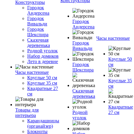
Конструкторы
Конструкторы
Городок
Андерсена
Городок
Городок
Вивальди
Андерсена
Городок
Шекспира
Часы настенные
Сказочная
Городок
деревенька
Вивальди
Родной уголок
Набор домиков
Круглые 50
Лето в деревне
Городок
см
Шекспира
Часы настенные
Круглые 50 см
Круглые 35
Круглые 35 см
см
Квадратные 27
Сказочная
см
деревенька
Квадратные
Товары для
Родной
27 см
интерьера
уголок
Карандашницы
(органайзер)
Блокноты
Набор