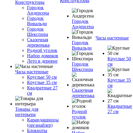
Конструкторы
Конструкторы
Городок
Андерсена
Городок
Городок
Вивальди
Андерсена
Городок
Шекспира
Часы настенные
Сказочная
Городок
деревенька
Вивальди
Родной уголок
Набор домиков
Круглые 50
Лето в деревне
Городок
см
Шекспира
Часы настенные
Круглые 50 см
Круглые 35
Круглые 35 см
см
Квадратные 27
Сказочная
см
деревенька
Квадратные
Товары для
Родной
27 см
интерьера
уголок
Карандашницы
(органайзер)
Блокноты
Набор